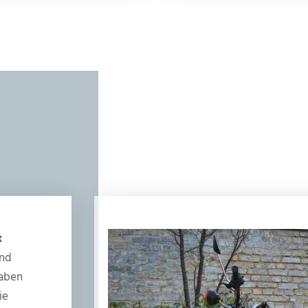
k
und
haben
ie