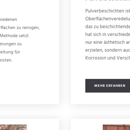
Pulverbeschichten is
Oberflächenveredelun
chiedenen
das zu beschichtende
lächen zu reinigen,
hat sich in verschied
e Methode setzt
nur eine ästhetisch 
gerungen zu
erzielen, sondern au
eitung für
Korrosion und Versch
eisten.
MEHR ERFAHREN