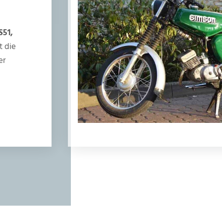
S51,
t die
er